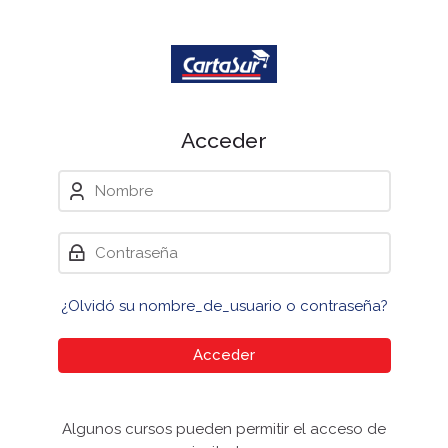
Skip to navigation
Skip to login form
Saltar al contenido principal
Skip to accessibility options
Skip to footer
Skip accessibility options
Acceder
Nombre
Contraseña
¿Olvidó su nombre_de_usuario o contraseña?
Acceder
Algunos cursos pueden permitir el acceso de